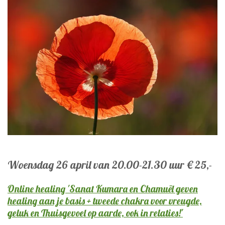
Woensdag 26 april van 20.00-21.30 uur € 25,-
Online healing 'Sanat Kumara en Chamuël geven
healing aan je basis + tweede chakra voor vreugde,
geluk en Thuisgevoel op aarde, ook in relaties!'