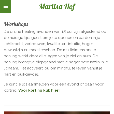
Marlisa Hof
Ga
direct
naar
Workshops
de
hoofdinhoud
De online healing avonden van 1,5 uur zijn afgestemd op
de huidige tijdsgeest om je te openen en aarden in je
lichtkracht, vertrouwen, kwaliteiten, intuïtie, hoger
bewustzijn en meesterschap. De multidimensionale
healing werkt door alle lagen van je ziel en aura. De
healing brengt je diepgaand met je hoger bewustzijn in je
lichaam. Het activeert jou om mindful te leven vanuit je
hart en buikgevoel,
Je kunt je los aanmelden voor een avond of gaan voor
korting.
Voor korting klik hier!