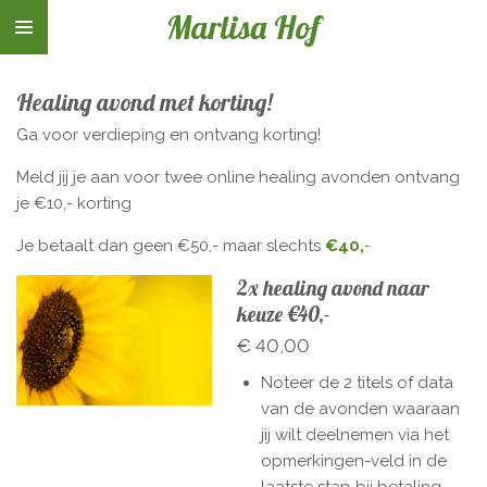
Marlisa Hof
Ga
direct
naar
Healing avond met korting!
de
hoofdinhoud
Ga voor verdieping en ontvang korting!
Meld jij je aan voor twee online healing avonden ontvang
je €10,- korting
Je betaalt dan geen €50,- maar slechts
€40,
-
2x healing avond naar
keuze €40,-
€ 40,00
Noteer de 2 titels of data
van de avonden waaraan
jij wilt deelnemen
via het
opmerkingen-veld in de
laatste stap bij betaling