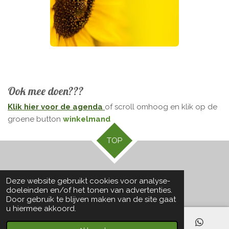
Ook mee doen???
Klik hier voor de agenda
of scroll omhoog en klik op de
groene button
winkelmand
TOP
© 2021 - 2026 Marlisa Hof
Deze website gebruikt cookies voor analyse-
Powered by
JouwWeb
doeleinden en/of het tonen van advertenties.
Door gebruik te blijven maken van de site gaat
u hiermee akkoord.