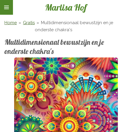
Marlisa Hof
Ga
direct
naar
Home
»
Gratis
»
Multidimensionaal bewustzijn en je
de
onderste chakra's
hoofdinhoud
Multidimensionaal bewustzijn en je
onderste chakra's