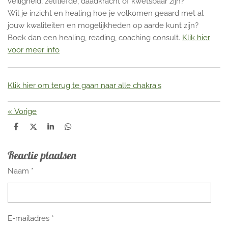
veiligheid, zelfliefde, daadkracht of kwetsbaar zijn?
Wil je inzicht en healing hoe je volkomen geaard met al
jouw kwaliteiten en mogelijkheden op aarde kunt zijn?
Boek dan een healing, reading, coaching consult.
Klik hier
voor meer info
Klik hier om terug te gaan naar alle chakra's
«
Vorige
D
D
S
D
e
e
h
e
l
e
a
l
Reactie plaatsen
e
l
r
e
n
e
n
Naam *
E-mailadres *