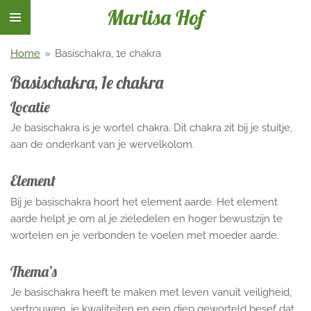
Marlisa Hof
Ga
direct
naar
Home
»
Basischakra, 1e chakra
de
Basischakra, 1e chakra
hoofdinhoud
Locatie
Je basischakra is je wortel chakra. Dit chakra zit bij je stuitje,
aan de onderkant van je wervelkolom.
Element
Bij je basischakra hoort het element aarde. Het element
aarde helpt je om al je zieledelen en hoger bewustzijn te
wortelen en je verbonden te voelen met moeder aarde.
Thema’s
Je basischakra heeft te maken met leven vanuit veiligheid,
vertrouwen, je kwaliteiten en een diep geworteld besef dat