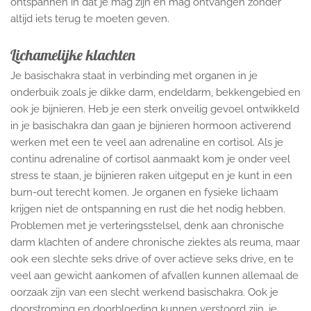
ontspannen in dat je mag zijn en mag ontvangen zonder
altijd iets terug te moeten geven.
Lichamelijke klachten
Je basischakra staat in verbinding met organen in je
onderbuik zoals je dikke darm, endeldarm, bekkengebied en
ook je bijnieren. Heb je een sterk onveilig gevoel ontwikkeld
in je basischakra dan gaan je bijnieren hormoon activerend
werken met een te veel aan adrenaline en cortisol. Als je
continu adrenaline of cortisol aanmaakt kom je onder veel
stress te staan, je bijnieren raken uitgeput en je kunt in een
burn-out terecht komen. Je organen en fysieke lichaam
krijgen niet de ontspanning en rust die het nodig hebben.
Problemen met je verteringsstelsel, denk aan chronische
darm klachten of andere chronische ziektes als reuma, maar
ook een slechte seks drive of over actieve seks drive, en te
veel aan gewicht aankomen of afvallen kunnen allemaal de
oorzaak zijn van een slecht werkend basischakra. Ook je
doorstroming en doorbloeding kunnen verstoord zijn, je